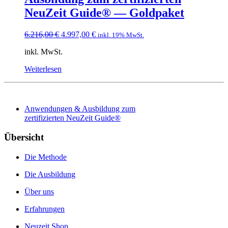
NeuZeit Guide® — Goldpaket
Ursprünglicher
Aktueller
6.216,00
€
4.997,00
€
inkl. 19% MwSt.
Preis
Preis
inkl. MwSt.
war:
ist:
6.216,00 €
4.997,00 €.
Weiterlesen
Anwendungen & Ausbildung zum
zertifizierten NeuZeit Guide®
Übersicht
Die Methode
Die Ausbildung
Über uns
Erfahrungen
Neuzeit Shop