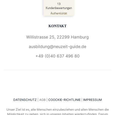
SEHR GUT
13
%
100
Kundenbewertungen
Empfehlungen auf
Authentizität
ProvenExpert.com
5,00
/
5,00
KONTAKT
6
7
Bewertungen auf
1
Bewertungen von
Willistrasse 25, 22299 Hamburg
ProvenExpert.com
anderen Quelle
ausbildung@neuzeit-guide.de
Blick aufs ProvenExpert-Profil werfen
+49 (0)40 637 496 80
04.02.2025
DATENSCHUTZ
| AGB |
COOCKIE-RICHTLINIE
|
IMPRESSUM
Unser Ziel ist es, alle Menschen einzubeziehen und allen Menschen die
Möglichkeit zu geben, sich in unseren Inhalten wiederzufinden. Darum