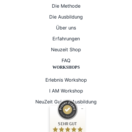
Die Methode
Die Ausbildung
Über uns
Erfahrungen
Neuzeit Shop
FAQ
WORKSHOPS
Erlebnis Workshop
I AM Workshop
NeuZeit Guide® Ausbildung
Kundenbewertungen und Erfahrungen zu
SEHR GUT
NeuZeit Guide®