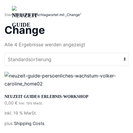
Start
/ Produkte verschlagwortet mit „Change“
Skip
to
Change
main
content
Alle 4 Ergebnisse werden angezeigt
HOME
DIE METHODE
WORKSHOPS
ÜBER UNS
NEUZEIT GUIDE® ERLEBNIS-WORKSHOP
0,00
€
KONTAKT
inkl. 19% MwSt.
inkl. 19 % MwSt.
JOURNAL
Jetzt Gespräch vereinbaren
plus
Shipping Costs