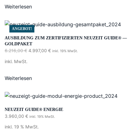
Weiterlesen
Kontakt
info@neuzeit-guide.de
ANGEBOT!
AUSBILDUNG ZUM ZERTIFIZIERTEN NEUZEIT GUIDE® —
GOLDPAKET
Ursprünglicher
Aktueller
6.216,00
€
4.997,00
€
inkl. 19% MwSt.
Preis
Preis
inkl. MwSt.
war:
ist:
6.216,00 €
4.997,00 €.
Weiterlesen
NEUZEIT GUIDE® ENERGIE
3.960,00
€
inkl. 19% MwSt.
inkl. 19 % MwSt.