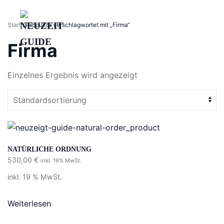
Start
/ Produkte verschlagwortet mit „Firma“
Skip
to
Firma
main
content
Einzelnes Ergebnis wird angezeigt
HOME
DIE METHODE
WORKSHOPS
NATÜRLICHE ORDNUNG
ÜBER UNS
530,00
€
inkl. 19% MwSt.
KONTAKT
inkl. 19 % MwSt.
JOURNAL
Weiterlesen
Jetzt Gespräch vereinbaren