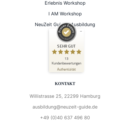
Erlebnis Workshop
I AM Workshop
NeuZeit Guide® Ausbildung
Kundenbewertungen und Erfahrungen zu
SEHR GUT
NeuZeit Guide®
SEHR GUT
13
%
100
Kundenbewertungen
Empfehlungen auf
Authentizität
ProvenExpert.com
5,00
/
5,00
KONTAKT
6
7
Bewertungen auf
1
Bewertungen von
Willistrasse 25, 22299 Hamburg
ProvenExpert.com
anderen Quelle
ausbildung@neuzeit-guide.de
Blick aufs ProvenExpert-Profil werfen
+49 (0)40 637 496 80
04.02.2025