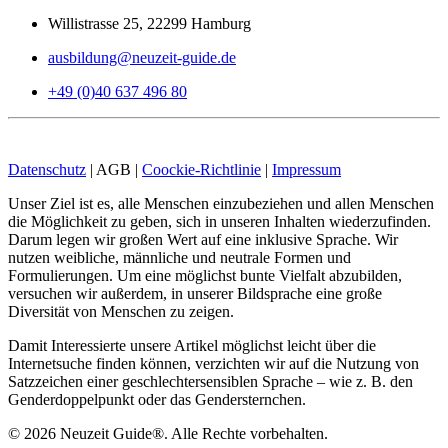
7
Bewertungen auf
Willistrasse 25, 22299 Hamburg
1
Bewertungen von
ProvenExpert.com
anderen Quelle
ausbildung@neuzeit-guide.de
Blick aufs ProvenExpert-Profil werfen
+49 (0)40 637 496 80
04.02.2025
Datenschutz
| AGB |
Coockie-Richtlinie
|
Impressum
Unser Ziel ist es, alle Menschen einzubeziehen und allen Menschen
die Möglichkeit zu geben, sich in unseren Inhalten wiederzufinden.
Darum legen wir großen Wert auf eine inklusive Sprache. Wir
nutzen weibliche, männliche und neutrale Formen und
Formulierungen. Um eine möglichst bunte Vielfalt abzubilden,
versuchen wir außerdem, in unserer Bildsprache eine große
Diversität von Menschen zu zeigen.
Damit Interessierte unsere Artikel möglichst leicht über die
Internetsuche finden können, verzichten wir auf die Nutzung von
Satzzeichen einer geschlechtersensiblen Sprache – wie z. B. den
Genderdoppelpunkt oder das Gendersternchen.
©
2026
Neuzeit Guide®. Alle Rechte vorbehalten.