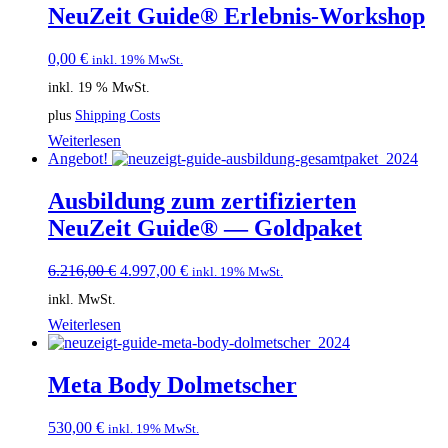
NeuZeit Guide® Erlebnis-Workshop
0,00
€
inkl. 19% MwSt.
inkl. 19 % MwSt.
plus
Shipping Costs
Weiterlesen
Angebot!
Ausbildung zum zertifizierten
NeuZeit Guide® — Goldpaket
Ursprünglicher
Aktueller
6.216,00
€
4.997,00
€
inkl. 19% MwSt.
Preis
Preis
inkl. MwSt.
war:
ist:
6.216,00 €
4.997,00 €.
Weiterlesen
Meta Body Dolmetscher
530,00
€
inkl. 19% MwSt.