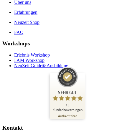
Über uns
Erfahrungen
Neuzeit Shop
FAQ
Workshops
Erlebnis Workshop
I AM Workshop
NeuZeit Guide® Ausbildung
Kundenbewertungen und Erfahrungen zu
NeuZeit Guide®
SEHR GUT
SEHR GUT
%
100
13
Kundenbewertungen
Empfehlungen auf
Authentizität
ProvenExpert.com
5,00
/
5,00
Kontakt
6