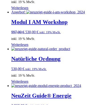
inkl. 19 % MwSt.
Weiterlesen
Angebot!
Modul I AM Workshop
Ursprünglicher
Aktueller
997,00
€
530,00
€
inkl. 19% MwSt.
Preis
Preis
inkl. 19 % MwSt.
war:
ist:
997,00 €
530,00 €.
Weiterlesen
Natürliche Ordnung
530,00
€
inkl. 19% MwSt.
inkl. 19 % MwSt.
Weiterlesen
NeuZeit Guide® Energie