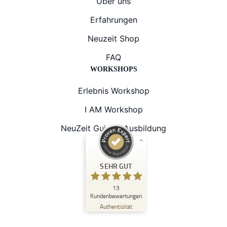
Über uns
Erfahrungen
Neuzeit Shop
FAQ
WORKSHOPS
Erlebnis Workshop
I AM Workshop
NeuZeit Guide® Ausbildung
Kundenbewertungen und Erfahrungen zu
SEHR GUT
NeuZeit Guide®
SEHR GUT
13
%
100
Kundenbewertungen
Empfehlungen auf
Authentizität
ProvenExpert.com
5,00
/
5,00