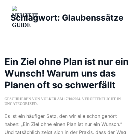
Schlagwort:
Glaubenssätze
Skip
to
main
content
HOME
Ein Ziel ohne Plan ist nur ein
DIE METHODE
Wunsch! Warum uns das
WORKSHOPS
Planen oft so schwerfällt
ÜBER UNS
GESCHRIEBEN VON
VOLKER
AM
17/10/2024
. VERÖFFENTLICHT IN
KONTAKT
UNCATEGORIZED
.
Es ist ein häufiger Satz, den wir alle schon gehört
JOURNAL
Jetzt Gespräch vereinbaren
haben: „Ein Ziel ohne einen Plan ist nur ein Wunsch.“
Und tatsächlich zeigt sich in der Praxis, dass der Weg