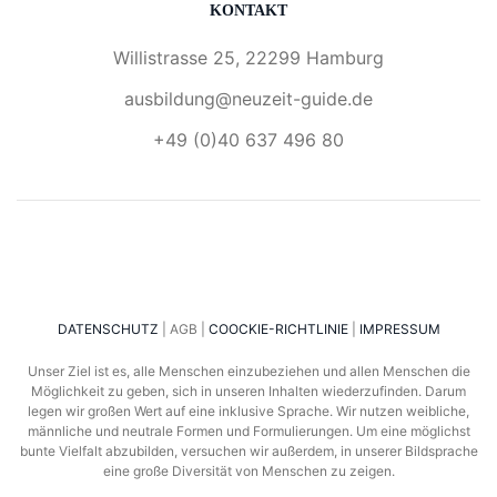
KONTAKT
6
7
Bewertungen auf
1
Bewertungen von
Willistrasse 25, 22299 Hamburg
ProvenExpert.com
anderen Quelle
ausbildung@neuzeit-guide.de
Blick aufs ProvenExpert-Profil werfen
+49 (0)40 637 496 80
04.02.2025
DATENSCHUTZ
| AGB |
COOCKIE-RICHTLINIE
|
IMPRESSUM
Unser Ziel ist es, alle Menschen einzubeziehen und allen Menschen die
Möglichkeit zu geben, sich in unseren Inhalten wiederzufinden. Darum
legen wir großen Wert auf eine inklusive Sprache. Wir nutzen weibliche,
männliche und neutrale Formen und Formulierungen. Um eine möglichst
bunte Vielfalt abzubilden, versuchen wir außerdem, in unserer Bildsprache
eine große Diversität von Menschen zu zeigen.