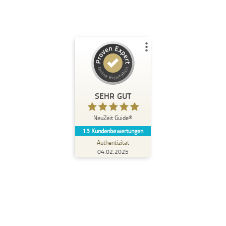
Kundenbewertungen und Erfahrungen zu
NeuZeit Guide®
SEHR GUT
%
100
SEHR GUT
Empfehlungen auf
NeuZeit Guide®
ProvenExpert.com
5,00
/
5,00
13
Kundenbewertungen
Authentizität
7
6
04.02.2025
1
Bewertungen von
Bewertungen auf
anderen Quelle
ProvenExpert.com
Blick aufs ProvenExpert-Profil werfen
Michaela M.
5,00