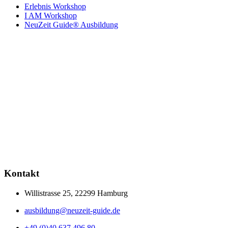
Erlebnis Workshop
I AM Workshop
NeuZeit Guide® Ausbildung
Kontakt
Willistrasse 25, 22299 Hamburg
ausbildung@neuzeit-guide.de
+49 (0)40 637 496 80